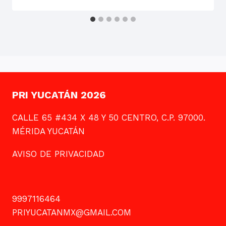
PRI YUCATÁN 2026
CALLE 65 #434 X 48 Y 50 CENTRO, C.P. 97000.
MÉRIDA YUCATÁN
AVISO DE PRIVACIDAD
9997116464
PRIYUCATANMX@GMAIL.COM