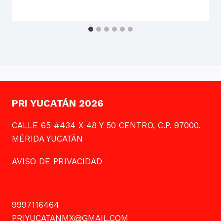
PRI YUCATÁN 2026
CALLE 65 #434 X 48 Y 50 CENTRO, C.P. 97000.
MÉRIDA YUCATÁN
AVISO DE PRIVACIDAD
9997116464
PRIYUCATANMX@GMAIL.COM