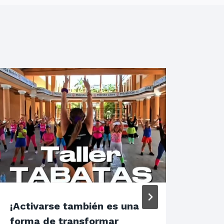
¡Activarse también es una
EN 
forma de transformar
UNI