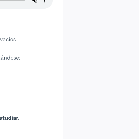
vacíos
tándose:
studiar.