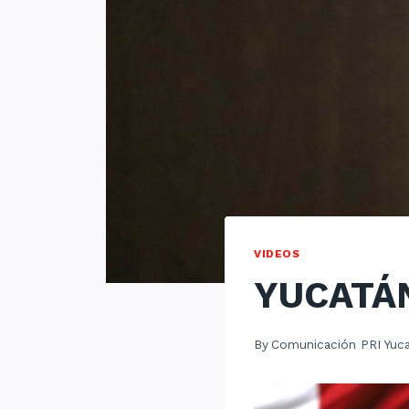
VIDEOS
YUCATÁ
By
Comunicación PRI Yuc