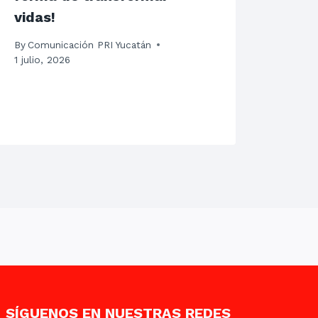
vidas!
MCU
CON
By
Comunicación PRI Yucatán
FUT
1 julio, 2026
By
Com
21 juli
SÍGUENOS EN NUESTRAS REDES