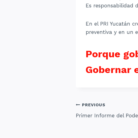
Es responsabilidad 
En el PRI Yucatán cr
preventiva y en un e
Porque gob
Gobernar e
Navegación
PREVIOUS
Primer Informe del Pode
de
entradas