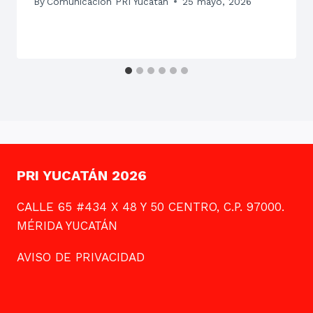
By
Comunicación PRI Yucatán
25 mayo, 2026
PRI YUCATÁN 2026
CALLE 65 #434 X 48 Y 50 CENTRO, C.P. 97000.
MÉRIDA YUCATÁN
AVISO DE PRIVACIDAD