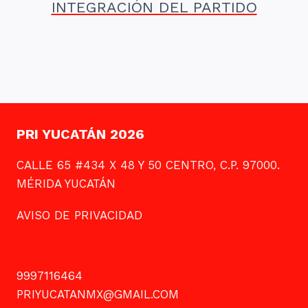
INTEGRACIÓN DEL PARTIDO
PRI YUCATÁN 2026
CALLE 65 #434 X 48 Y 50 CENTRO, C.P. 97000.
MÉRIDA YUCATÁN
AVISO DE PRIVACIDAD
9997116464
PRIYUCATANMX@GMAIL.COM