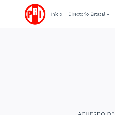
Skip
to
Inicio
Directorio Estatal
content
ACUERDO DEL